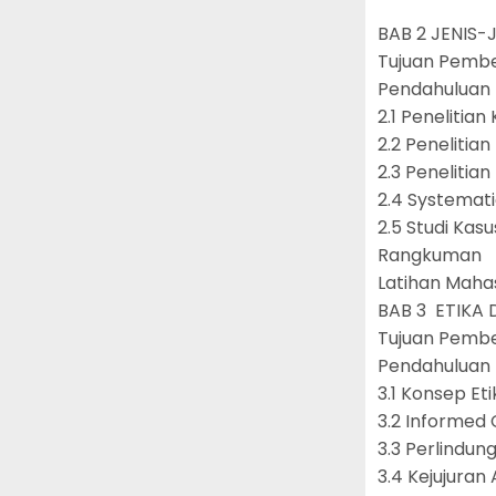
BAB 2 JENIS-
Tujuan Pemb
Pendahulua
2.1 Penelitian
2.2 Penelitia
2.3 Peneliti
2.4 Systemat
2.5 Studi Kas
Rangkuma
Latihan Mah
BAB 3 ETIKA
Tujuan Pemb
Pendahulua
3.1 Konsep Et
3.2 Informed
3.3 Perlindun
3.4 Kejujura