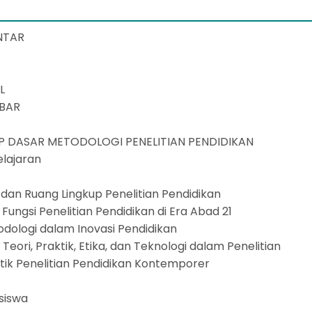
i
ANTAR
EL
MBAR
P DASAR METODOLOGI PENELITIAN PENDIDIKAN
elajaran
n
n dan Ruang Lingkup Penelitian Pendidikan
n Fungsi Penelitian Pendidikan di Era Abad 21
todologi dalam Inovasi Pendidikan
Teori, Praktik, Etika, dan Teknologi dalam Penelitian
istik Penelitian Pendidikan Kontemporer
n
asiswa