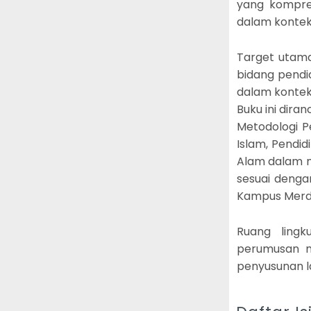
yang kompre
dalam kontek
Target utam
bidang pendi
dalam kontek
Buku ini dir
Metodologi P
Islam, Pendi
Alam dalam me
sesuai denga
Kampus Merde
Ruang ling
perumusan ma
penyusunan la