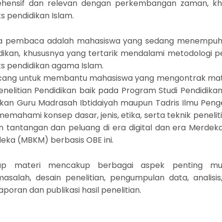
hensif dan relevan dengan perkembangan zaman, kh
s pendidikan Islam.
a pembaca adalah mahasiswa yang sedang menempuh s
dikan, khususnya yang tertarik mendalami metodologi pe
s pendidikan agama Islam.
ancang untuk membantu mahasiswa yang mengontrak mat
enelitian Pendidikan baik pada Program Studi Pendidik
dikan Guru Madrasah Ibtidaiyah maupun Tadris Ilmu Pen
mahami konsep dasar, jenis, etika, serta teknik penelit
n tantangan dan peluang di era digital dan era Merdeka
ka (MBKM) berbasis OBE ini.
kup materi mencakup berbagai aspek penting mul
salah, desain penelitian, pengumpulan data, analisis
poran dan publikasi hasil penelitian.