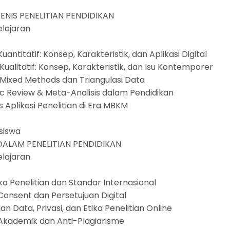
JENIS PENELITIAN PENDIDIKAN
elajaran
n
 Kuantitatif: Konsep, Karakteristik, dan Aplikasi Digital
n Kualitatif: Konsep, Karakteristik, dan Isu Kontemporer
an Mixed Methods dan Triangulasi Data
ic Review & Meta-Analisis dalam Pendidikan
us Aplikasi Penelitian di Era MBKM
n
asiswa
 DALAM PENELITIAN PENDIDIKAN
elajaran
n
ika Penelitian dan Standar Internasional
 Consent dan Persetujuan Digital
gan Data, Privasi, dan Etika Penelitian Online
n Akademik dan Anti-Plagiarisme