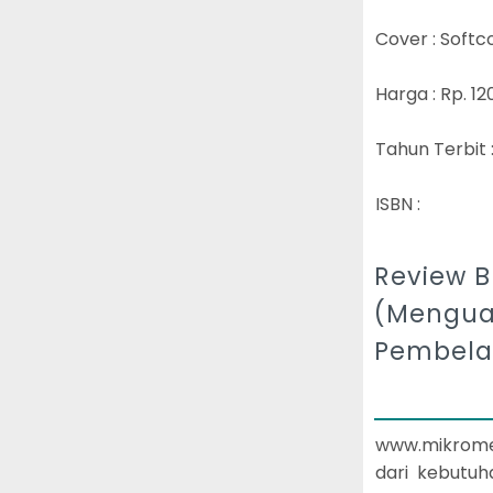
Cover : Soft
Harga : Rp. 12
Tahun Terbit 
ISBN :
Review 
(Menguat
Pembela
www.mikromed
dari kebutu