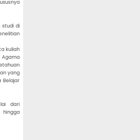
ususnya
tudi di
nelitian
a kuliah
an Agama
getahuan
ian yang
 Belajar
ai dari
, hingga