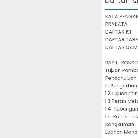
Daftar Is
KATA PENG
PRAKATA
DAFTAR ISI
DAFTAR TAB
DAFTAR GA
BAB 1 KONSE
Tujuan Pemb
Pendahulua
1.1 Pengertia
1.2 Tujuan da
1.3 Peran Me
1.4 Hubungan 
1.5 Karakter
Rangkuma
Latihan Mah