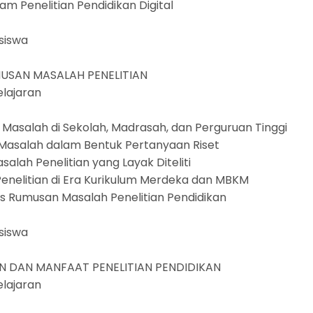
dalam Penelitian Pendidikan Digital
n
asiswa
MUSAN MASALAH PENELITIAN
elajaran
an
asi Masalah di Sekolah, Madrasah, dan Perguruan Tinggi
 Masalah dalam Bentuk Pertanyaan Riset
Masalah Penelitian yang Layak Diteliti
Penelitian di Era Kurikulum Merdeka dan MBKM
sus Rumusan Masalah Penelitian Pendidikan
asiswa
N DAN MANFAAT PENELITIAN PENDIDIKAN
elajaran
an