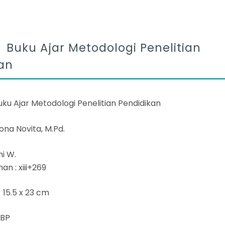
i Buku Ajar Metodologi Penelitian
an
Buku Ajar Metodologi Penelitian Pendidikan
Mona Novita, M.Pd.
ini W.
n : xiii+269
 15.5 x 23 cm
 BP