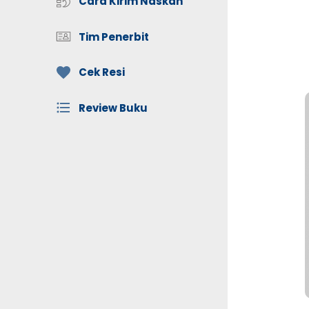
Cara Kirim Naskah
Tim Penerbit
Cek Resi
Review Buku