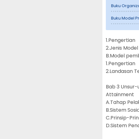
Buku Organiz
Buku Model P
1.Pengertian
2.Jenis Mode
B.Model pemb
1.Pengertian
2.Landasan Te
Bab 3 Unsur-
Attainment
A.Tahap Pel
B.Sistem Sosia
C.Prinsip-Pri
D.Sistem Pen