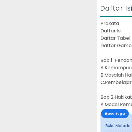
Daftar Is
Prakata
Daftar Isi
Daftar Tabel
Daftar Gamb
Bab 1 Pendah
A.Kemampuan 
B.Masalah Ha
C.Pembelajar
Bab 2 Hakika
A.Model Pemb
Baca Juga
Buku Metode 