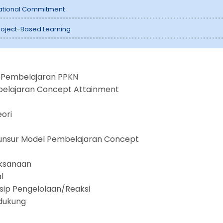
ational Commitment
roject-Based Learning
l Pembelajaran PPKN
elajaran Concept Attainment
ori
unsur Model Pembelajaran Concept
aksanaan
l
nsip Pengelolaan/Reaksi
dukung