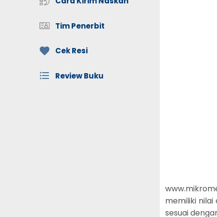
Cara Kirim Naskah
Tim Penerbit
Cek Resi
Review Buku
www.mikrom
memiliki nil
sesuai dengan