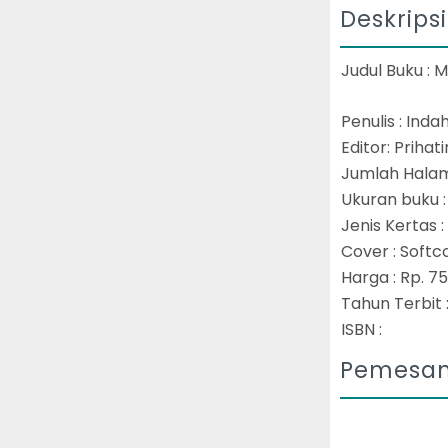
Deskrips
Judul Buku :
Penulis : Ind
Editor: Prihat
Jumlah Halam
Ukuran buku :
Jenis Kertas :
Cover : Soft
Harga : Rp. 7
Tahun Terbit 
ISBN :
Pemesan