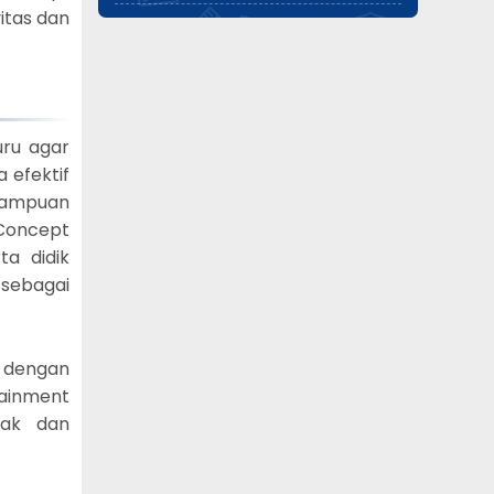
itas dan
ru agar
 efektif
mampuan
Concept
a didik
 sebagai
i dengan
ainment
Hak dan