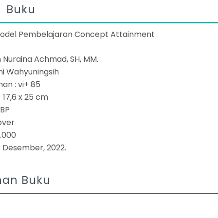
i Buku
 Model Pembelajaran Concept Attainment
ah Nuraina Achmad, SH, MM.
ini Wahyuningsih
an : vi+ 85
 17,6 x 25 cm
 BP
cover
5.000
: Desember, 2022.
an Buku