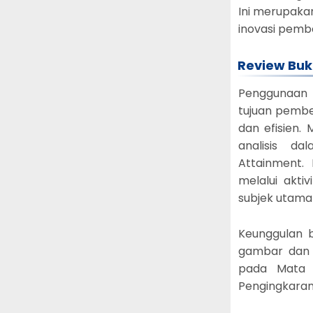
Ini merupaka
inovasi pembe
Review Buk
Penggunaan 
tujuan pembe
dan efisien
analisis d
Attainment.
melalui akt
subjek utama
Keunggulan b
gambar dan 
pada Mata 
Pengingkaran