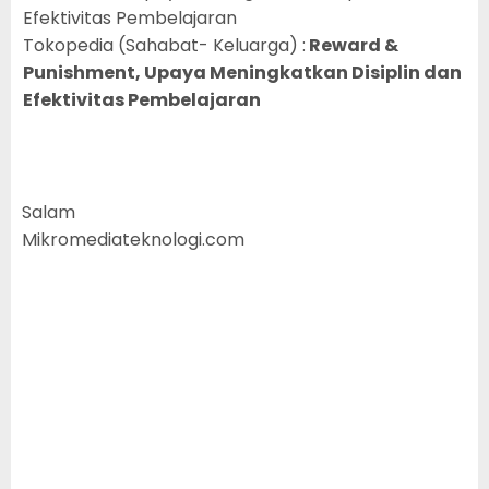
Efektivitas Pembelajaran
Tokopedia (Sahabat- Keluarga) :
Reward &
Punishment, Upaya Meningkatkan Disiplin dan
Efektivitas Pembelajaran
Salam
Mikromediateknologi.com