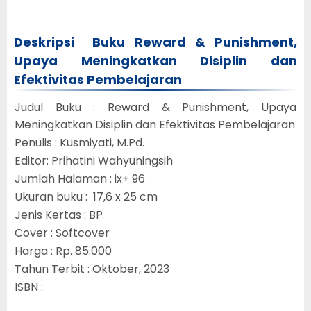
Deskripsi Buku Reward & Punishment,
Upaya Meningkatkan Disiplin dan
Efektivitas Pembelajaran
Judul Buku : Reward & Punishment, Upaya
Meningkatkan Disiplin dan Efektivitas Pembelajaran
Penulis : Kusmiyati, M.Pd.
Editor: Prihatini Wahyuningsih
Jumlah Halaman : ix+ 96
Ukuran buku : 17,6 x 25 cm
Jenis Kertas : BP
Cover : Softcover
Harga : Rp. 85.000
Tahun Terbit : Oktober, 2023
ISBN :